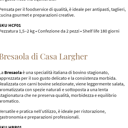
Pensata per il foodservice di qualità, è ideale per antipasti, taglieri,
cucina gourmet e preparazioni creative.
SKU HCF01
Pezzatura 1,5–2 kg • Confezione da 2 pezzi • Shelf life 180 giorni
Bresaola di Casa Largher
La
Bresaola
è una specialità italiana di bovino stagionato,
apprezzata per il suo gusto delicato e la consistenza morbida.
Realizzata con carni bovine selezionate, viene leggermente salata,
aromatizzata con spezie naturali e sottoposta a una lenta
stagionatura che ne preserva qualità, morbidezza e equilibrio
aromatico.
Versatile e pratica nell’utilizzo, è ideale per ristorazione,
gastronomia e preparazioni professionali.
SKU HBR01