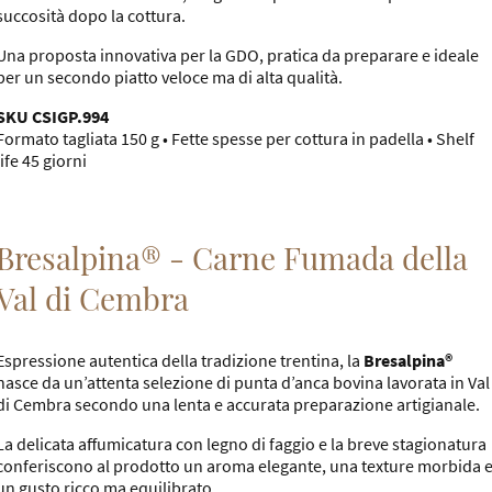
succosità dopo la cottura.
Una proposta innovativa per la GDO, pratica da preparare e ideale
per un secondo piatto veloce ma di alta qualità.
SKU CSIGP.994
Formato tagliata 150 g • Fette spesse per cottura in padella • Shelf
life 45 giorni
Bresalpina® - Carne Fumada della
Val di Cembra
Espressione autentica della tradizione trentina, la
Bresalpina®
nasce da un’attenta selezione di punta d’anca bovina lavorata in Val
di Cembra secondo una lenta e accurata preparazione artigianale.
La delicata affumicatura con legno di faggio e la breve stagionatura
conferiscono al prodotto un aroma elegante, una texture morbida 
un gusto ricco ma equilibrato.