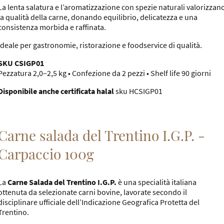
La lenta salatura e l’aromatizzazione con spezie naturali valorizzan
la qualità della carne, donando equilibrio, delicatezza e una
consistenza morbida e raffinata.
Ideale per gastronomie, ristorazione e foodservice di qualità.
SKU CSIGP01
Pezzatura 2,0–2,5 kg • Confezione da 2 pezzi • Shelf life 90 giorni
Disponibile anche certificata halal
sku HCSIGP01
Carne salada del Trentino I.G.P. -
Carpaccio 100g
La
Carne Salada del Trentino I.G.P.
è una specialità italiana
ottenuta da selezionate carni bovine, lavorate secondo il
disciplinare ufficiale dell’Indicazione Geografica Protetta del
Trentino.