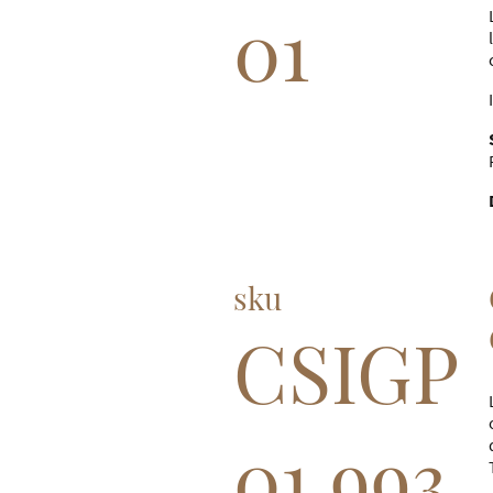
01
sku
CSIGP
01.993