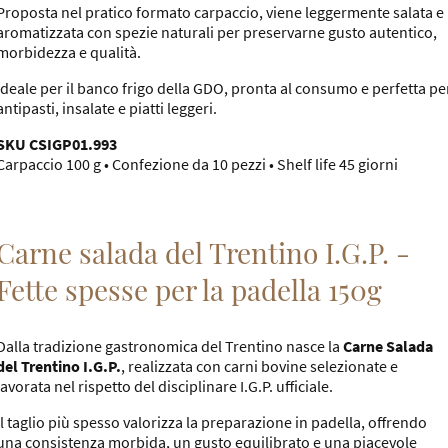
Proposta nel pratico formato carpaccio, viene leggermente salata e
aromatizzata con spezie naturali per preservarne gusto autentico,
morbidezza e qualità.
Ideale per il banco frigo della GDO, pronta al consumo e perfetta pe
antipasti, insalate e piatti leggeri.
SKU CSIGP01.993
Carpaccio 100 g • Confezione da 10 pezzi • Shelf life 45 giorni
Carne salada del Trentino I.G.P. -
Fette spesse per la padella 150g
Dalla tradizione gastronomica del Trentino nasce la
Carne Salada
del Trentino I.G.P.
, realizzata con carni bovine selezionate e
lavorata nel rispetto del disciplinare I.G.P. ufficiale.
Il taglio più spesso valorizza la preparazione in padella, offrendo
una consistenza morbida, un gusto equilibrato e una piacevole